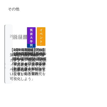
その他
3
筑
筑
筑
3
3
3
3
筑
イ
イ
イ
イ
イ
イ
イ
イ
イ
大
波
波
波
大
大
大
大
波
ベ
ベ
ベ
ベ
ベ
ベ
ベ
ベ
ベ
2026.07.28
2026.07.17
2026.07.09
2026.03.01
学
大
大
大
学
学
学
学
大
ン
ン
ン
ン
2026.08.05
2026.05.21
2026.05.21
2026.05.01
2026.03.02
ン
ン
ン
ン
ン
共
学
学
学
共
共
共
共
学
ト
ト
ト
ト
ト
ト
ト
ト
ト
同
同
同
同
同
【8月21日開催】つく
【7/29, 8/5開催】生成
【9月2日開催】第６回
【2026年3月3日開催】
【8/26, 27開催】ToRA-
【7月12日開催】
【6月9日開催】第14回
【6月9日開催】 ToRA-
【2026年3月8日開催】
ばAIブースト国際シン
AI×科研費ハンズオン
つくば共創の場カンフ
第5回つくば共創の場
SEED × TRiSTAR 共催
ToRA-SEEDマッチン
筑波大学オープンファ
SEED×がんプロ 第1回
ToRA-SEEDキックオ
ポジウム
セミナー 「生成AIで挑
ァレンス「睡眠・概日
カンファレンス
プログラム 「トランス
グイベント 「共同研
シリティー研究機器共
合同シンポジウム「マ
フシンポジウム
む、科研費 アイデア
リズム研究が拓く次世
ボーダーサイエンスキ
究を組もう 3大学の
同利用説明会
ルチオミクス解析を使
出しから研究計画書ま
代創薬戦略」
ャンプ」のご案内
研究者が集う1日」
いこなして医学研究を
で」
可視化しよう」