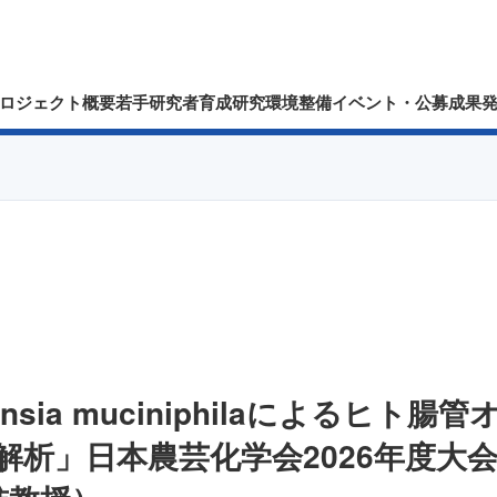
ロジェクト概要
若手研究者育成
研究環境整備
イベント・公募
成果
ansia muciniphilaによるヒト
解析」日本農芸化学会2026年度大